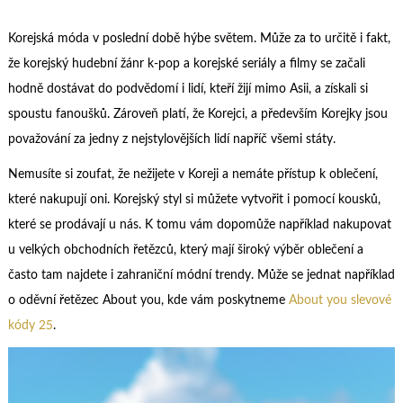
Korejská móda v poslední době hýbe světem. Může za to určitě i fakt,
že korejský hudební žánr k-pop a korejské seriály a filmy se začali
hodně dostávat do podvědomí i lidí, kteří žijí mimo Asii, a získali si
spoustu fanoušků. Zároveň platí, že Korejci, a především Korejky jsou
považování za jedny z nejstylovějších lidí napříč všemi státy.
Nemusíte si zoufat, že nežijete v Koreji a nemáte přístup k oblečení,
které nakupují oni. Korejský styl si můžete vytvořit i pomocí kousků,
které se prodávají u nás. K tomu vám dopomůže například nakupovat
u velkých obchodních řetězců, který mají široký výběr oblečení a
často tam najdete i zahraniční módní trendy. Může se jednat například
o oděvní řetězec About you, kde vám poskytneme
About you slevové
kódy 25
.