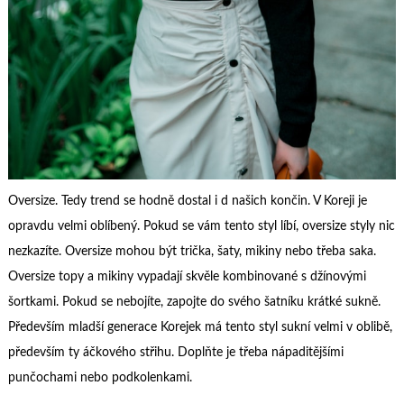
Oversize. Tedy trend se hodně dostal i d našich končin. V Koreji je
opravdu velmi oblíbený. Pokud se vám tento styl líbí, oversize styly nic
nezkazíte. Oversize mohou být trička, šaty, mikiny nebo třeba saka.
Oversize topy a mikiny vypadají skvěle kombinované s džínovými
šortkami.
Pokud se nebojíte, zapojte do svého šatníku krátké sukně.
Především mladší generace Korejek má tento styl sukní velmi v oblibě,
především ty áčkového střihu. Doplňte je třeba nápaditějšími
punčochami nebo podkolenkami.