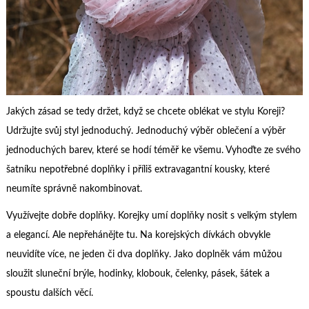
Jakých zásad se tedy držet, když se chcete oblékat ve stylu Koreji?
Udržujte svůj styl jednoduchý. Jednoduchý výběr oblečení a výběr
jednoduchých barev, které se hodí téměř ke všemu. Vyhoďte ze svého
šatníku nepotřebné doplňky i příliš extravagantní kousky, které
neumíte správně nakombinovat.
Využívejte dobře doplňky. Korejky umí doplňky nosit s velkým stylem
a elegancí. Ale nepřehánějte tu. Na korejských dívkách obvykle
neuvidíte více, ne jeden či dva doplňky. Jako doplněk vám můžou
sloužit sluneční brýle, hodinky, klobouk, čelenky, pásek, šátek a
spoustu dalších věcí.