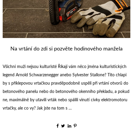
Na vrtání do zdi si pozvěte hodinového manžela
Všichni muži nejsou kulturisté Říkají vám něco jména kulturistických
legend Arnold Schwarzenegger anebo Sylvester Stallone? Tito chlapi
by s příklepovou vrtačkou pravděpodobně uspěli při vrtání otvorů do
betonového panelu nebo do betonového okenního překladu, a pokud
ne, maximálně by utavili vrták nebo spálili vinutí cívky elektromotoru
vrtačky, ale co vy? Jak jste na tom s …