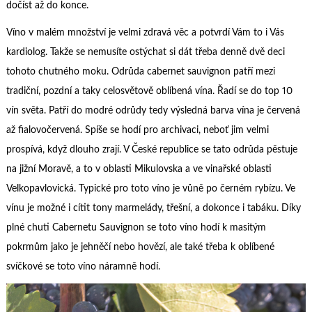
dočíst až do konce.
Víno v malém množství je velmi zdravá věc a potvrdí Vám to i Vás
kardiolog. Takže se nemusíte ostýchat si dát třeba denně dvě deci
tohoto chutného moku. Odrůda
cabernet sauvignon
patří mezi
tradiční, pozdní a taky celosvětově oblíbená vína. Řadí se do top 10
vín světa. Patří do modré odrůdy tedy výsledná barva vína je červená
až fialovočervená. Spíše se hodí pro archivaci, neboť jim velmi
prospívá, když dlouho zrají. V České republice se tato odrůda pěstuje
na jižní Moravě, a to v oblasti Mikulovska a ve vinařské oblasti
Velkopavlovická. Typické pro toto víno je vůně po černém rybízu. Ve
vínu je možné i cítit tony marmelády, třešní, a dokonce i tabáku. Díky
plné chuti Cabernetu Sauvignon se toto víno hodí k masitým
pokrmům jako je jehněčí nebo hovězí, ale také třeba k oblíbené
svíčkové se toto víno náramně hodí.