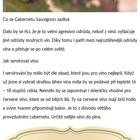
Co se Cabernetu Sauvignon zazlívá
Dalo by se říci, že je to velmi agresivní odrůda, neboť z vinic vytlačuje
jiné odrůdy modrých vín. Díky tomu i patří mezi nejrozšířenější odrůdy
vína a pěstuje se po celém světě.
Jak servírovat víno
I servírování by mělo být dle zásad, které jsou pro víno nejlepší. Když
už jsme si vybrali skvělou láhev vína měla by se podávat při teplotě 16
– 18 stupňů celsia. Nemělo by se zapomínat i skleničky vhodné pro
červené víno, které se od bílých liší. Ty na červené víno mají širší hrdlo
a svým tvarem připomínají balon. Je to z důvodu většího
provzdušnění cabernetu. Určitě nelijte víno do plna.