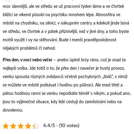
moc slavnější, ale ve středu se už pracovní týden láme a ve čtvrtek
blížící se víkend působí na psychiku mnohem lépe. Atmosféra ve
městě na chodníku, na silnici, v nákupním centru a kdekoli jinde bývá
ve středu, ve čtvrtek a v pátek příznivější, než v jiné dny, a toho byste
mohli využít i vy na stěhování. Bude i menší pravděpodobnost
nějakých problémů či nehod.
Přes den, v noci nebo večer
– anebo úplně brzy ráno, což je snad ta
nejlepší volba. Jde totiž o to, že přes den i navečer je hustý provoz,
venku spousta různých zvědavců včetně pochybných „živlů“, s nimiž
se můžete ve městě potkávat i hodinu po půlnoci. Ale mezi třetí a
pátou hodinou ranní se venku nepotkáte téměř s nikým, a pokud ano,
jsou to výjimečné situace, kdy lidé cestují do zaměstnání nebo na
dovolenou.
4.4/5 - (10 votes)