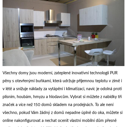
Všechny domy jsou moderní, zateplené inovativní technologií PUR
pěny s otevřenými buňkami, která udržuje příjemnou teplotu v zimě i
v létě a snižuje náklady za vytápění i klimatizaci, navíc je odolná proti
plísním, houbám, hmyzu a hlodavcům. Vybrat si můžete z nabídky tří
značek a více než 150 domů skladem na prodejnách. To ale není
všechno, pokud Vám žádný z domů nepadne úplně do oka, můžete si
online nakonfigurovat a nechat ocenit vlastní mobilní dům přesně