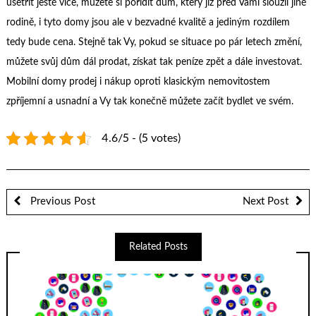
ušetřit ještě více, můžete si pořídit dům, který již před Vámi sloužil jiné
rodině, i tyto domy jsou ale v bezvadné kvalitě a jediným rozdílem
tedy bude cena. Stejně tak Vy, pokud se situace po pár letech změní,
můžete svůj dům dál prodat, získat tak peníze zpět a dále investovat.
Mobilní domy prodej
i nákup oproti klasickým nemovitostem
zpříjemní a usnadní a Vy tak konečně můžete začít bydlet ve svém.
4.6/5 - (5 votes)
Previous Post
Next Post
Related Posts