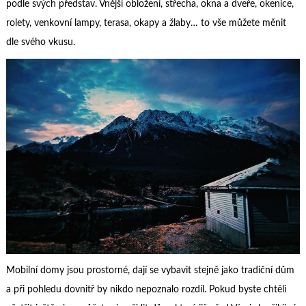
podle svých představ. Vnější obložení, střecha, okna a dveře, okenice,
rolety, venkovní lampy, terasa, okapy a žlaby… to vše můžete měnit
dle svého vkusu.
Mobilní domy jsou prostorné, dají se vybavit stejně jako tradiční dům
a při pohledu dovnitř by nikdo nepoznalo rozdíl. Pokud byste chtěli