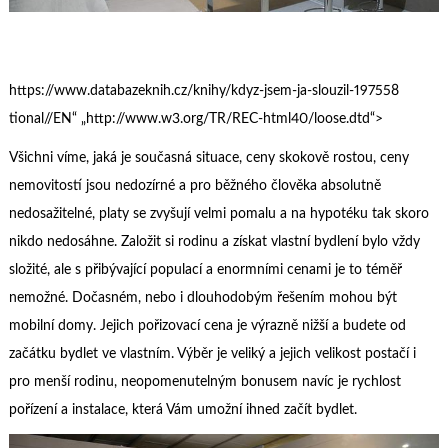
https://www.databazeknih.cz/knihy/kdyz-jsem-ja-slouzil-197558
tional//EN“ „http://www.w3.org/TR/REC-html40/loose.dtd“>
Všichni víme, jaká je současná situace, ceny skokově rostou, ceny
nemovitostí jsou nedozírné a pro běžného člověka absolutně
nedosažitelné, platy se zvyšují velmi pomalu a na hypotéku tak skoro
nikdo nedosáhne. Založit si rodinu a získat vlastní bydlení bylo vždy
složité, ale s přibývající populací a enormními cenami je to téměř
nemožné. Dočasném, nebo i dlouhodobým řešením mohou být
mobilní domy. Jejich pořizovací cena je výrazně nižší a budete od
začátku bydlet ve vlastním. Výběr je veliký a jejich velikost postačí i
pro menší rodinu, neopomenutelným bonusem navíc je rychlost
pořízení a instalace, která Vám umožní ihned začít bydlet.