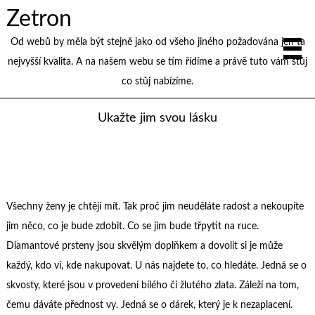
Zetron
Od webů by měla být stejně jako od všeho jiného požadována jen ta
nejvyšší kvalita. A na našem webu se tím řídíme a právě tuto vám stůj
co stůj nabízíme.
Ukažte jim svou lásku
Všechny ženy je chtějí mít. Tak proč jim neuděláte radost a nekoupíte
jim něco, co je bude zdobit. Co se jim bude třpytit na ruce.
Diamantové prsteny
jsou skvělým doplňkem a dovolit si je může
každý, kdo ví, kde nakupovat. U nás najdete to, co hledáte. Jedná se o
skvosty, které jsou v provedení bílého či žlutého zlata. Záleží na tom,
čemu dáváte přednost vy. Jedná se o dárek, který je k nezaplacení.