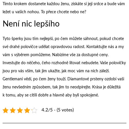
Tímto krokem dostanete každou ženu, získáte si její srdce a bude vám
ležet u vašich nohou. To přece chcete nebo ne?
Není nic lepšího
Tyto šperky jsou tím nejlepší, po čem můžete sáhnout, pokud chcete
své drahé polovičce udělat opravdovou radost. Kontaktujte nás a my
vám s výběrem pomůžeme. Nabízíme vše za dostupné ceny.
Investujte do něčeho, čeho rozhodně litovat nebudete. Vaše polovičky
jsou pro vás vším, tak jim ukažte, jak moc vám na nich záleží.
Gentlemani vědí, po čem ženy touží. Diamantové prsteny ozdobí vaši
ženu nevšedním způsobem, tak jim to neodpírejte. Krása je důležitá
k tomu, aby se cítili dobře a hlavně aby byli spokojené.
4.2/5 - (5 votes)