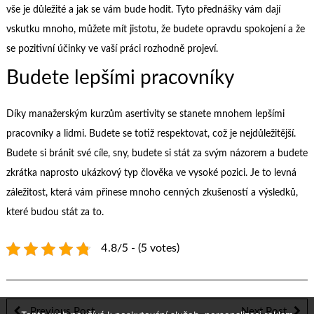
vše je důležité a jak se vám bude hodit. Tyto přednášky vám dají
vskutku mnoho, můžete mít jistotu, že budete opravdu spokojení a že
se pozitivní účinky ve vaší práci rozhodně projeví.
Budete lepšími pracovníky
Díky
manažerským kurzům asertivity
se stanete mnohem lepšími
pracovníky a lidmi. Budete se totiž respektovat, což je nejdůležitější.
Budete si bránit své cíle, sny, budete si stát za svým názorem a budete
zkrátka naprosto ukázkový typ člověka ve vysoké pozici. Je to levná
záležitost, která vám přinese mnoho cenných zkušeností a výsledků,
které budou stát za to.
4.8/5 - (5 votes)
Previous Post
Next Post