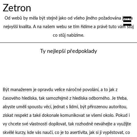
Zetron
Od webů by měla být stejně jako od všeho jiného požadována jen ta
nejvyšší kvalita. A na našem webu se tím řídíme a právě tuto vám stůj
co stůj nabízíme.
Ty nejlepší předpoklady
Být manažerem je opravdu velice náročné povolání, a to jak z
časového hlediska, tak samozřejmě z hlediska odborného. Je třeba,
abyste uměli spoustu věcí, jednat s lidmi, být přirozenou autoritou,
získat respekt a také dokonale komunikovat se všemi okolo. Pokud i
vy chcete své vlastnosti dopilovat, tak rozhodně neváhejte a využijte
skvělé kurzy, kde vás naučí, co je to asertivita, jak si ji vypěstovat, co